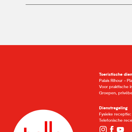
Toeristische die
Palais Rihour - P
Voor praktische 
Groepen, privébe
Dienstregeling
Fysieke receptie
Telefonische rec