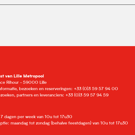
nst van Lille Metropool
lace Rihour - 59000 Lille
informatie, bezoeken en reserveringen: +33 (0)3 59 57 94 00
zoeken, partners en leveranciers: +33 (0)3 59 57 94 59
: 7 dagen per week van 10u tot 17u30
eptie: maandag tot zondag (behalve feestdagen) van 10u tot 17u30