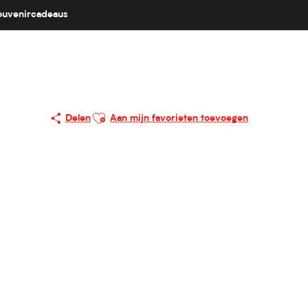
ouvenircadeaus
Ajouter aux favoris
Delen
Aan mijn favorieten toevoegen