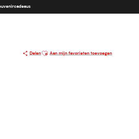
ouvenircadeaus
Ajouter aux favoris
Delen
Aan mijn favorieten toevoegen