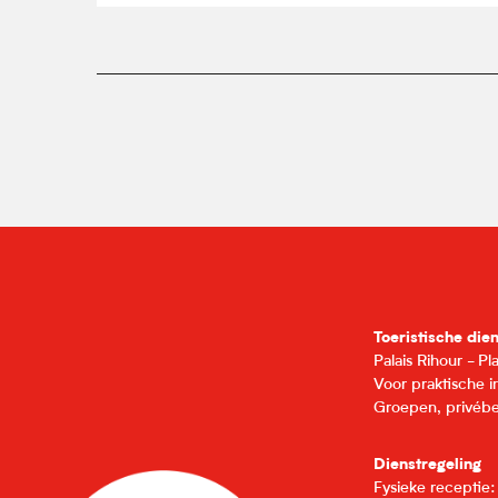
Toeristische die
Palais Rihour - P
Voor praktische 
Groepen, privébe
Dienstregeling
Fysieke receptie