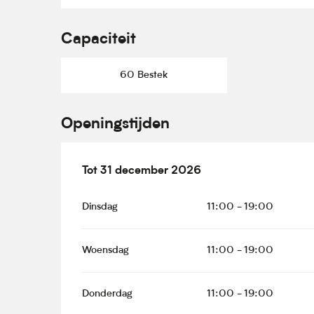
Capaciteit
60 Bestek
Openingstijden
Vanaf
Tot
31 december 2026
20 februari 2026
tot
31 december 2
Dinsdag
11:00 - 19:00
Woensdag
11:00 - 19:00
Donderdag
11:00 - 19:00