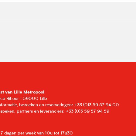
nst van Lille Metropool
lace Rihour - 59000 Lille
informatie, bezoeken en reserveringen: +33 (0)3 59 57 94 00
zoeken, partners en leveranciers: +33 (0)3 59 57 94 59
: 7 dagen per week van 10u tot 17u30