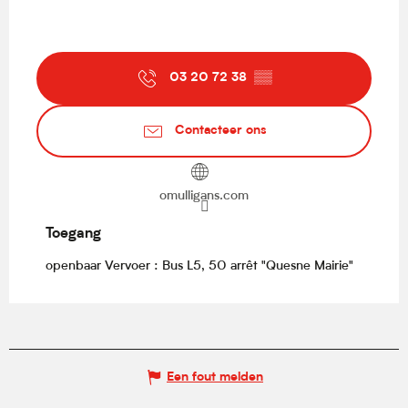
03 20 72 38
▒▒
Contacteer ons
omulligans.com
Toegang
Toegang
openbaar Vervoer : Bus L5, 50 arrêt "Quesne Mairie"
Een fout melden