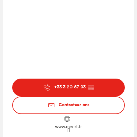
+33 3 20 57 93
▒▒
Contacteer ons
www.meert.fr