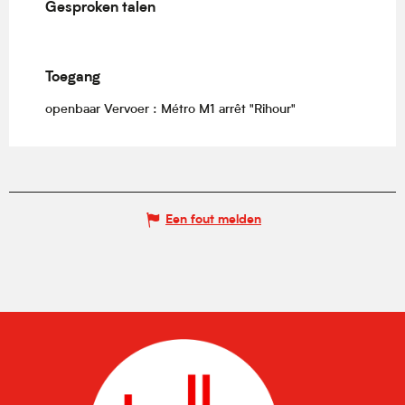
Gesproken talen
Gesproken talen
Toegang
Toegang
openbaar Vervoer : Métro M1 arrêt "Rihour"
Een fout melden