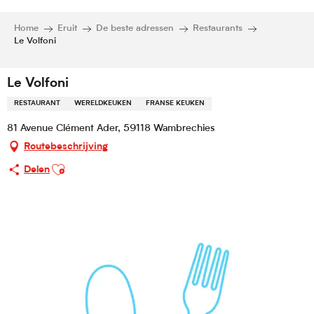
Home
Eruit
De beste adressen
Restaurants
Le Volfoni
Le Volfoni
RESTAURANT
WERELDKEUKEN
FRANSE KEUKEN
81 Avenue Clément Ader, 59118 Wambrechies
Routebeschrijving
Ajouter aux favoris
Delen