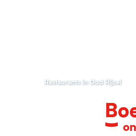
Cageot
La Chicorée
Les Sales mômes
Le Général
Le 49-R
Eklo Lille
Tu Brilles
Crêperie du Sébasto
La Friche Gourmande
La Petite Table
Restaurants in Oud Rijsel
Ma Reine
L'Estaminet Gantois
Boe
on