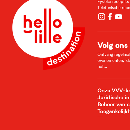
Fysieke receptie
Telefonische rec
Volg ons
Ontvang regelmatig
evenementen, idee
hot...
Onze VVV-ka
Juridische i
Beheer van c
Toegankelijk