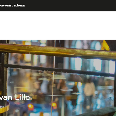
ouvenircadeaus
an Lille