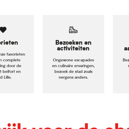
rieten
Bezoeken en
activiteiten
a
onze favorieten
n complete
Ongewone escapades
Bez
ding door de
en culinaire ervaringen,
t belfort en
bezoek de stad zoals
 Lille.
nergens anders.