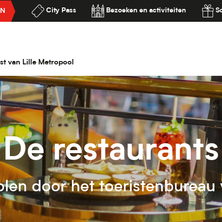
City Pass
Bezoeken en activiteiten
S
EN
ilité
st van Lille Metropool
De restaurants
len door het toeristenbureau v