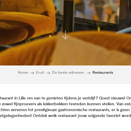
Home
Eruit
De beste adressen
Restaurants
aurant in Lille om van te genieten tijdens je verblijf? Goed nieuws! O
 zowel fijnproevers als lekkerbekken tevreden kunnen stellen. Van esta
chten serveren tot prestigieuze gastronomische restaurants, er is geen
etgelegenheden! Ontdek welk restaurant jouw volgende favoriet word
Ajouter aux favor