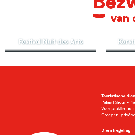
Bezw
van 
Festival Nuit des Arts
Kerstm
Toeristische die
Palais Rihour - P
Voor praktische 
Groepen, privébe
Dienstregeling