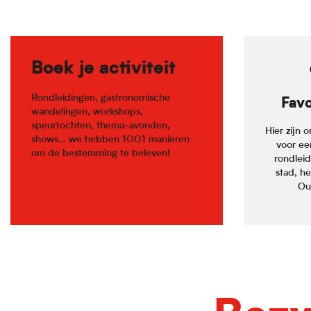
Boek je activiteit
Rondleidingen, gastronomische
Favo
wandelingen, workshops,
speurtochten, thema-avonden,
Hier zijn 
shows… we hebben 1001 manieren
voor ee
om de bestemming te beleven!
rondlei
stad, he
Oud