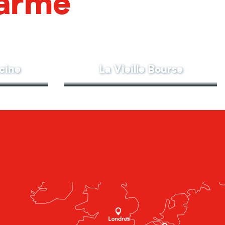
harme
cine
La Vieille Bourse