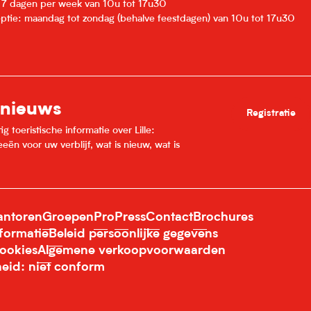
: 7 dagen per week van 10u tot 17u30
eptie: maandag tot zondag (behalve feestdagen) van 10u tot 17u30
 nieuws
Registratie
 toeristische informatie over Lille:
ën voor uw verblijf, wat is nieuw, wat is
ntoren
Groepen
Pro
Press
Contact
Brochures
nformatie
Beleid persoonlijke gegevens
ookies
Algemene verkoopvoorwaarden
heid: niet conform