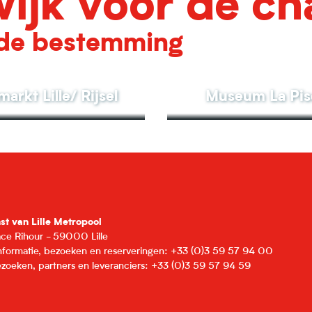
ijk voor de c
de bestemming
arkt Lille/ Rijsel
Museum La Pis
nst van Lille Metropool
lace Rihour - 59000 Lille
informatie, bezoeken en reserveringen: +33 (0)3 59 57 94 00
zoeken, partners en leveranciers: +33 (0)3 59 57 94 59