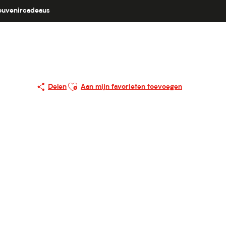
ouvenircadeaus
Ajouter aux favoris
Delen
Aan mijn favorieten toevoegen