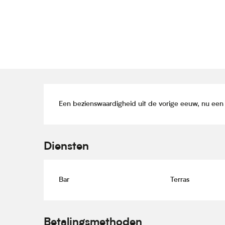
Beschrijving
Een bezienswaardigheid uit de vorige eeuw, nu een 
Diensten
Bar
Terras
Betalingsmethoden