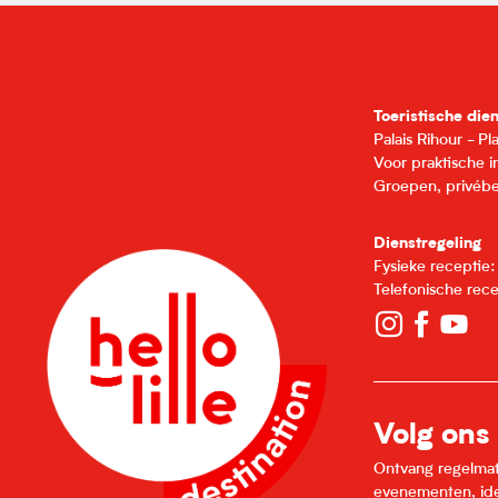
Toeristische die
Palais Rihour - P
Voor praktische 
Groepen, privébe
Dienstregeling
Fysieke receptie
Telefonische rec
Volg ons
Ontvang regelmatig
evenementen, idee