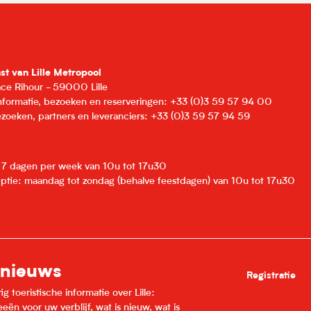
nst van Lille Metropool
lace Rihour - 59000 Lille
informatie, bezoeken en reserveringen: +33 (0)3 59 57 94 00
zoeken, partners en leveranciers: +33 (0)3 59 57 94 59
: 7 dagen per week van 10u tot 17u30
eptie: maandag tot zondag (behalve feestdagen) van 10u tot 17u30
 nieuws
Registratie
 toeristische informatie over Lille:
ën voor uw verblijf, wat is nieuw, wat is