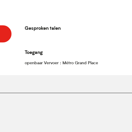
Gesproken talen
Gesproken talen
Toegang
Toegang
openbaar Vervoer : Métro Grand Place