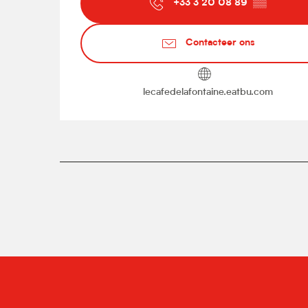
+33 3 20 08 89
▒▒
Contacteer ons
lecafedelafontaine.eatbu.com