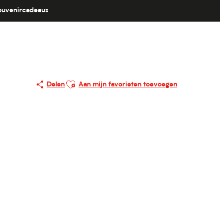
ouvenircadeaus
Ajouter aux favoris
Delen
Aan mijn favorieten toevoegen