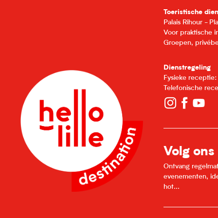
Toeristische die
Palais Rihour - P
Voor praktische 
Groepen, privébe
Dienstregeling
Fysieke receptie
Telefonische rec
Volg ons
Ontvang regelmatig
evenementen, idee
hot...