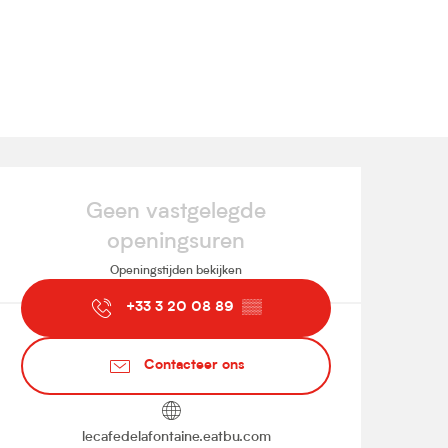
Openingstijden en contact
Geen vastgelegde
openingsuren
Openingstijden bekijken
+33 3 20 08 89
▒▒
Contacteer ons
lecafedelafontaine.eatbu.com