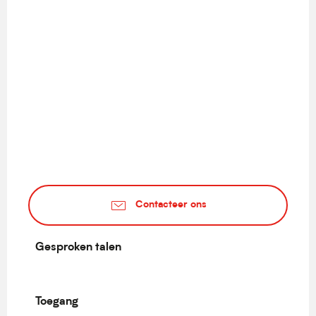
Contacteer ons
Gesproken talen
Gesproken talen
Toegang
Toegang