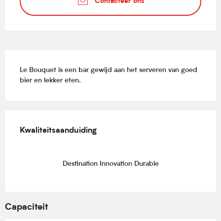
Contacteer ons
Beschrijving
Le Bouquet is een bar gewijd aan het serveren van goed 
bier en lekker eten.
Dienstverlening
Kwaliteitsaanduiding
Kwaliteitsaanduiding
Destination Innovation Durable
Capaciteit