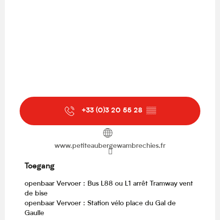
+33 (0)3 20 55 28
▒▒
www.petiteaubergewambrechies.fr
Toegang
Toegang
openbaar Vervoer : Bus L88 ou L1 arrêt Tramway vent
de bise
openbaar Vervoer : Station vélo place du Gal de
Gaulle