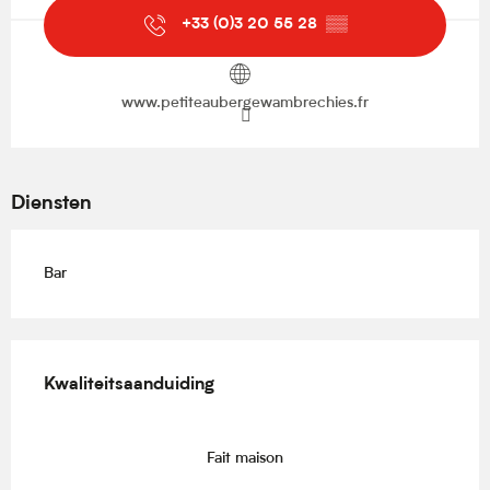
+33 (0)3 20 55 28
▒▒
www.petiteaubergewambrechies.fr
Diensten
Bar
Dienstverlening
Kwaliteitsaanduiding
Kwaliteitsaanduiding
Fait maison