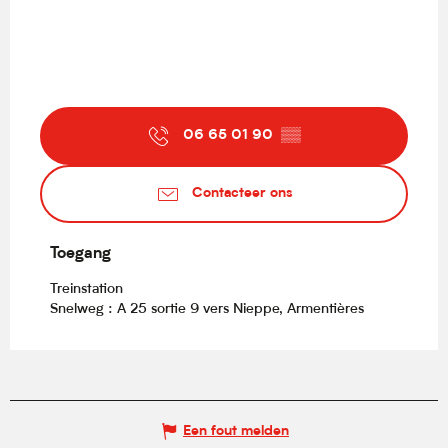
06 65 01 90
▒▒
Contacteer ons
Toegang
Toegang
Treinstation
Snelweg : A 25 sortie 9 vers Nieppe, Armentières
Een fout melden