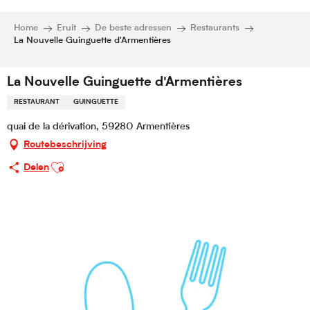
Home
Eruit
De beste adressen
Restaurants
La Nouvelle Guinguette d'Armentières
La Nouvelle Guinguette d'Armentières
RESTAURANT
GUINGUETTE
quai de la dérivation, 59280 Armentières
Routebeschrijving
Ajouter aux favoris
Delen