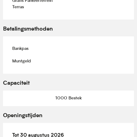
Gratis Parkeerterrein
Terras
Betalingsmethoden
Bankpas
Muntgeld
Capaciteit
1000 Bestek
Openingstijden
Vanaf
Tot
30 augustus 2026
19 juni 2026
tot
30 augustus 2026