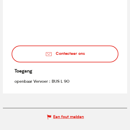
Contacteer ons
Toegang
Toegang
openbaar Vervoer : BUS L 90
Een fout melden