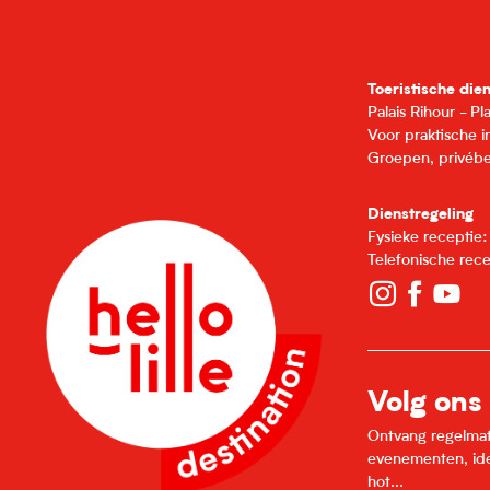
Toeristische die
Palais Rihour - P
Voor praktische 
Groepen, privébe
Dienstregeling
Fysieke receptie
Telefonische rec
Volg ons
Ontvang regelmatig
evenementen, idee
hot...