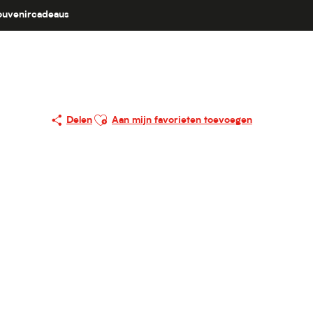
ouvenircadeaus
Ajouter aux favoris
Delen
Aan mijn favorieten toevoegen