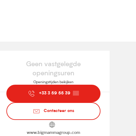
Openingstijden en contact
Geen vastgelegde
openingsuren
Openingstijden bekijken
+33 3 59 55 39
▒▒
Contacteer ons
www.bigmammagroup.com