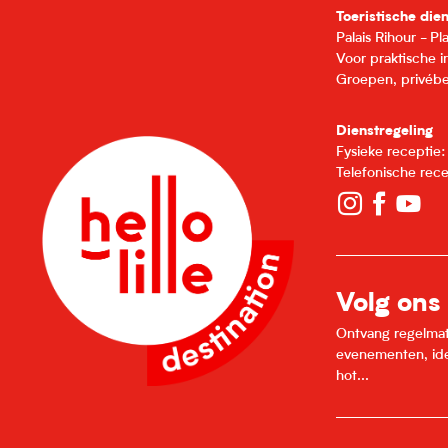
Toeristische die
Palais Rihour - P
Voor praktische 
Groepen, privébe
Dienstregeling
Fysieke receptie
Telefonische rec
Volg ons
Ontvang regelmatig
evenementen, idee
hot...