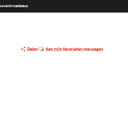
ouvenircadeaus
Ajouter aux favoris
Delen
Aan mijn favorieten toevoegen