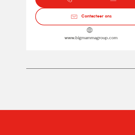
Contacteer ons
www.bigmammagroup.com