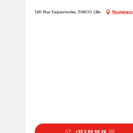
126 Rue Esquermoise, 59800 Lille
Routebesc
+33 3 59 55 39
▒▒