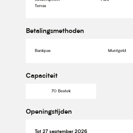
Terras
Betalingsmethoden
Bankpas
Muntgeld
Capaciteit
70 Bestek
Openingstijden
Vanaf
Tot
27 september 2026
1 mei 2026
tot
27 september 2026