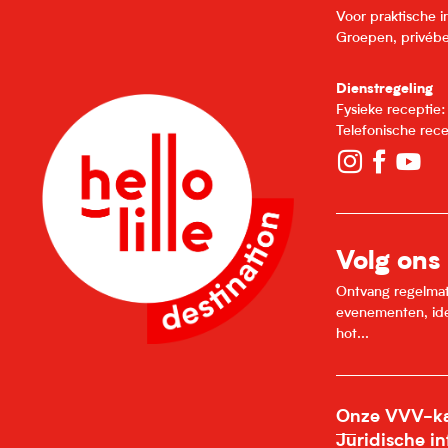
Voor praktische 
Groepen, privébe
Dienstregeling
Fysieke receptie
Telefonische rec
Volg ons
Ontvang regelmatig
evenementen, idee
hot...
Onze VVV-ka
Juridische i