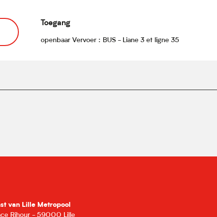
Toegang
Toegang
openbaar Vervoer : BUS - Liane 3 et ligne 35
nst van Lille Metropool
lace Rihour - 59000 Lille