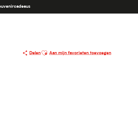
ouvenircadeaus
Ajouter aux favoris
Delen
Aan mijn favorieten toevoegen