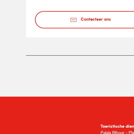
Contacteer ons
Toeristische die
Palais Rihour - P