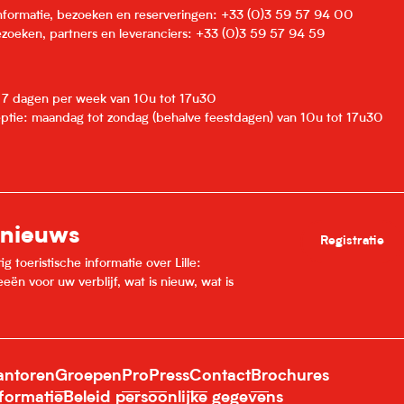
informatie, bezoeken en reserveringen: +33 (0)3 59 57 94 00
zoeken, partners en leveranciers: +33 (0)3 59 57 94 59
: 7 dagen per week van 10u tot 17u30
eptie: maandag tot zondag (behalve feestdagen) van 10u tot 17u30
 nieuws
Registratie
 toeristische informatie over Lille:
ën voor uw verblijf, wat is nieuw, wat is
ntoren
Groepen
Pro
Press
Contact
Brochures
nformatie
Beleid persoonlijke gegevens