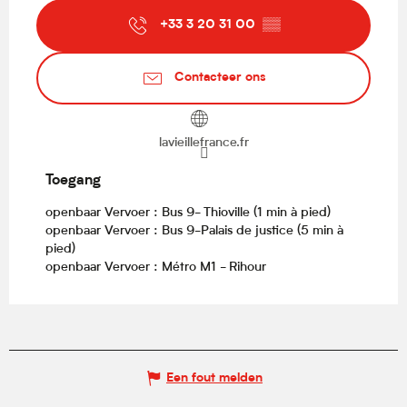
+33 3 20 31 00
▒▒
Contacteer ons
lavieillefrance.fr
Toegang
Toegang
openbaar Vervoer : Bus 9- Thioville (1 min à pied)
openbaar Vervoer : Bus 9-Palais de justice (5 min à
pied)
openbaar Vervoer : Métro M1 - Rihour
Een fout melden