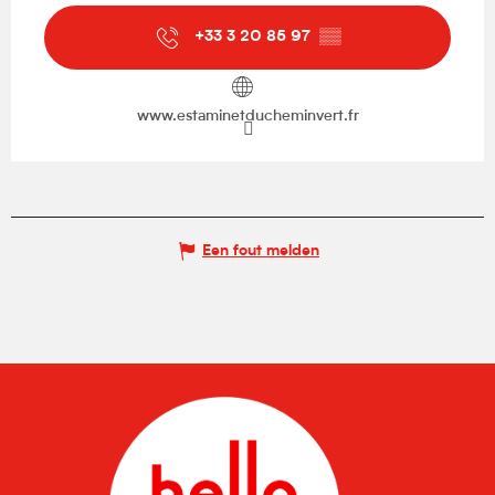
+33 3 20 85 97
▒▒
www.estaminetducheminvert.fr
Een fout melden