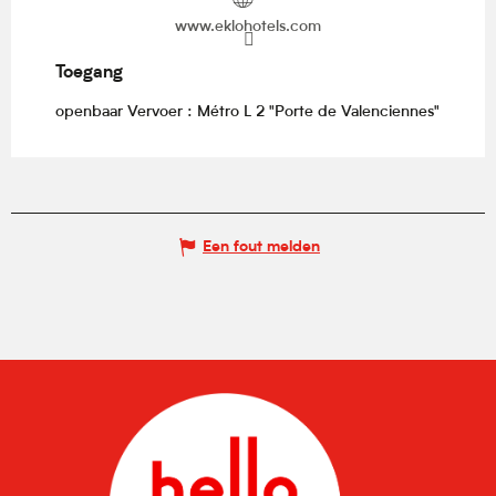
www.eklohotels.com
Toegang
Toegang
openbaar Vervoer : Métro L 2 "Porte de Valenciennes"
Een fout melden