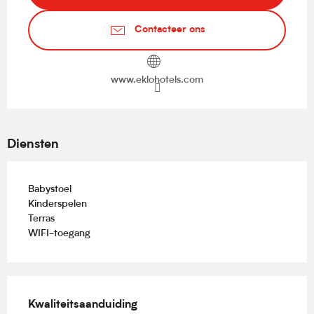
Contacteer ons
www.eklohotels.com
Diensten
Babystoel
Kinderspelen
Terras
WIFI-toegang
Dienstverlening
Kwaliteitsaanduiding
Kwaliteitsaanduiding