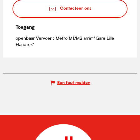
Contacteer ons
Toegang
Toegang
openbaar Vervoer : Métro M1/M2 arrêt "Gare Lille
Flandres"
Een fout melden