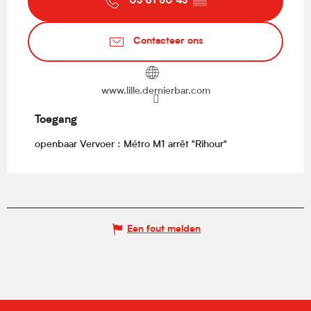
03 61 50 43
▒▒
Contacteer ons
www.lille.dernierbar.com
Toegang
Toegang
openbaar Vervoer : Métro M1 arrêt "Rihour"
Een fout melden