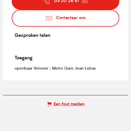
03 20 26 87
▒▒
Contacteer ons
Gesproken talen
Gesproken talen
Toegang
Toegang
openbaar Vervoer : Metro Gare Jean Lebas
Een fout melden