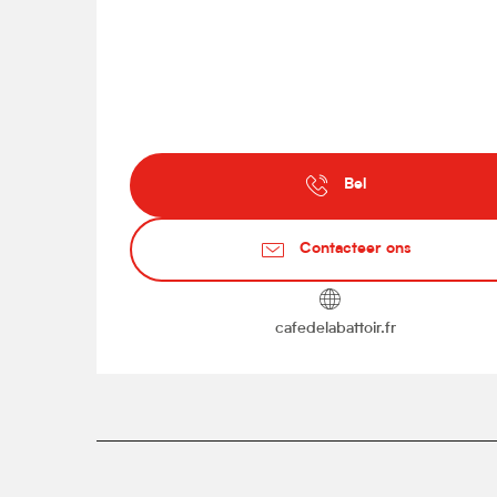
Bel
Contacteer ons
cafedelabattoir.fr