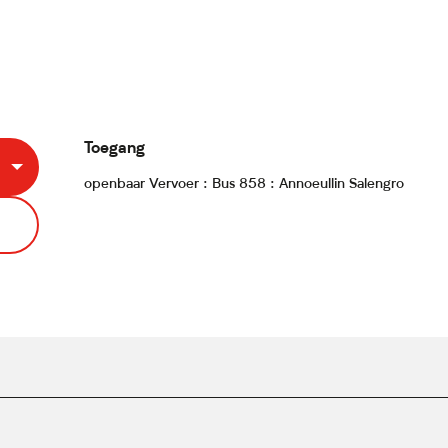
Toegang
Toegang
openbaar Vervoer : Bus 858 : Annoeullin Salengro