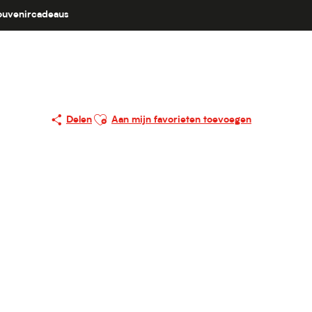
ouvenircadeaus
Ajouter aux favoris
Delen
Aan mijn favorieten toevoegen