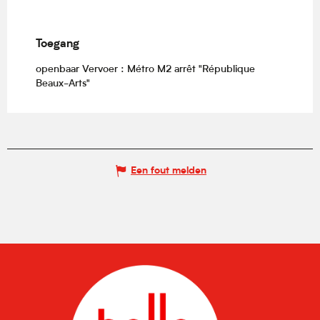
Toegang
Toegang
openbaar Vervoer : Métro M2 arrêt "République
Beaux-Arts"
Een fout melden