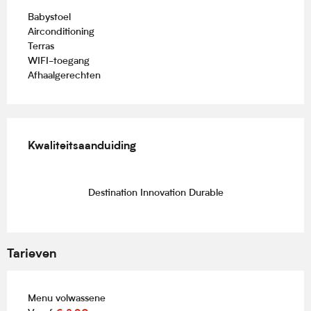
Babystoel
Airconditioning
Terras
WIFI-toegang
Afhaalgerechten
Dienstverlening
Kwaliteitsaanduiding
Kwaliteitsaanduiding
Destination Innovation Durable
Tarieven
Menu volwassene