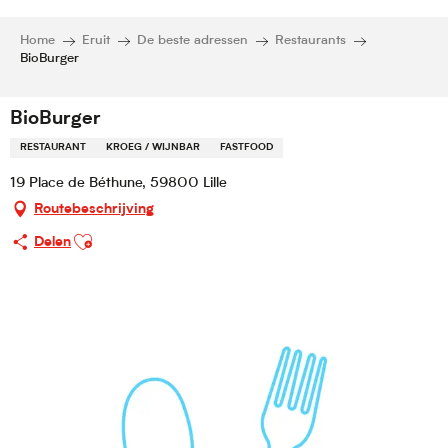
Home
Eruit
De beste adressen
Restaurants
BioBurger
BioBurger
RESTAURANT
KROEG / WIJNBAR
FASTFOOD
19 Place de Béthune, 59800 Lille
Routebeschrijving
Ajouter aux favoris
Delen