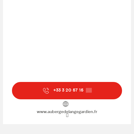
+33 3 20 57 15
▒▒
www.aubergedelangegardien.fr