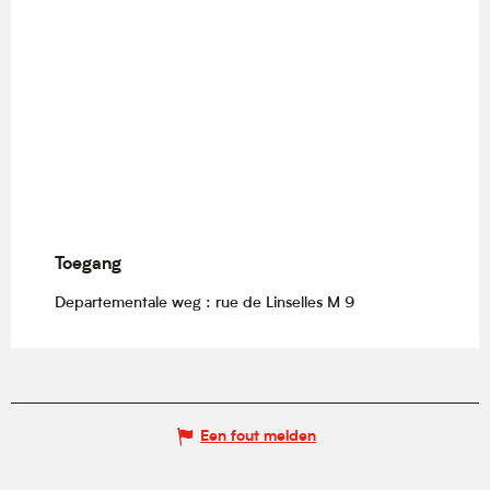
Toegang
Toegang
Departementale weg : rue de Linselles M 9
Een fout melden