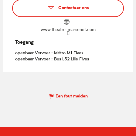
Contacteer ons
www.theatre-massenet.com
Toegang
Toegang
openbaar Vervoer : Métro M1 Fives
openbaar Vervoer : Bus L52 Lille Fives
Een fout melden