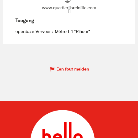
www.quartierlibreinlille.com
Toegang
Toegang
openbaar Vervoer : Métro L 1 "Rihour"
Een fout melden