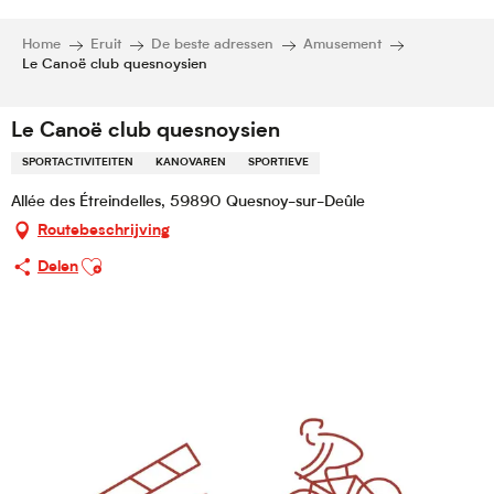
Home
Eruit
De beste adressen
Amusement
Le Canoë club quesnoysien
Le Canoë club quesnoysien
SPORTACTIVITEITEN
KANOVAREN
SPORTIEVE
Allée des Étreindelles, 59890 Quesnoy-sur-Deûle
Routebeschrijving
Ajouter aux favoris
Delen