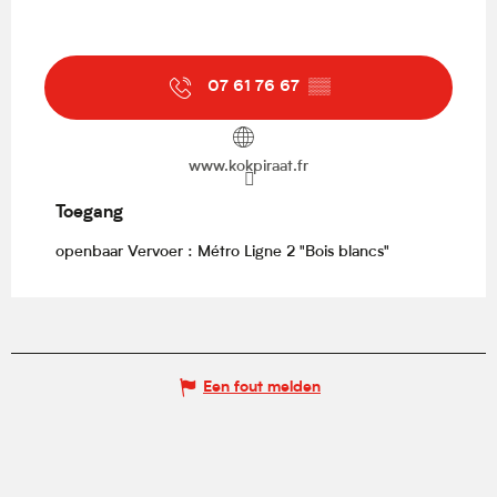
07 61 76 67
▒▒
www.kokpiraat.fr
Toegang
Toegang
openbaar Vervoer : Métro Ligne 2 "Bois blancs"
Een fout melden