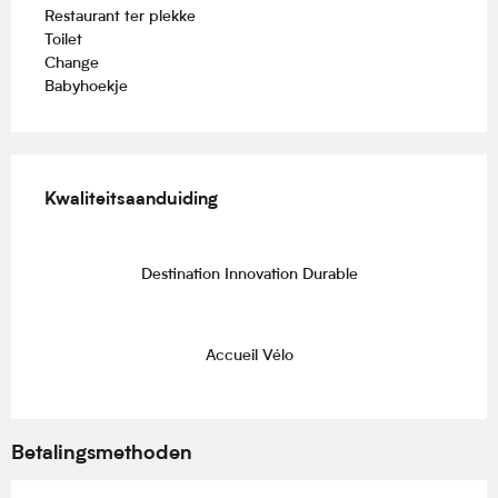
Restaurant ter plekke
Toilet
Change
Babyhoekje
Dienstverlening
Kwaliteitsaanduiding
Kwaliteitsaanduiding
Destination Innovation Durable
Accueil Vélo
Betalingsmethoden