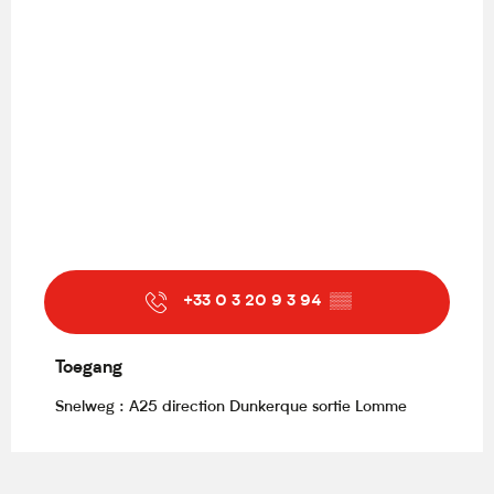
+33 0 3 20 9 3 94
▒▒
Toegang
Toegang
Snelweg : A25 direction Dunkerque sortie Lomme