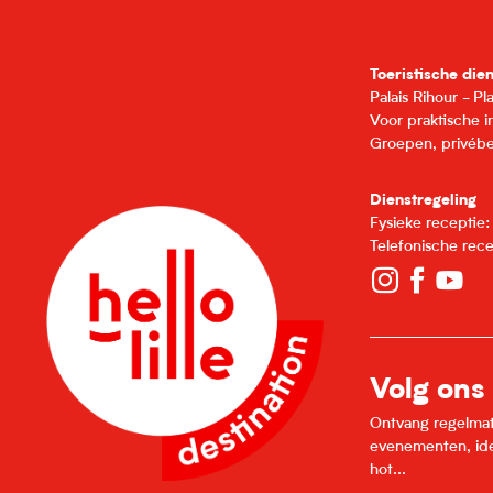
Toeristische die
Palais Rihour - P
Voor praktische 
Groepen, privébe
Dienstregeling
Fysieke receptie
Telefonische rec
Volg ons
Ontvang regelmatig
evenementen, idee
hot...