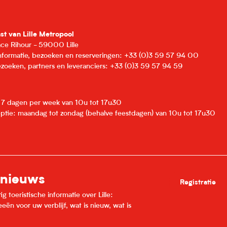
nst van Lille Metropool
lace Rihour - 59000 Lille
informatie, bezoeken en reserveringen: +33 (0)3 59 57 94 00
zoeken, partners en leveranciers: +33 (0)3 59 57 94 59
: 7 dagen per week van 10u tot 17u30
eptie: maandag tot zondag (behalve feestdagen) van 10u tot 17u30
 nieuws
Registratie
 toeristische informatie over Lille:
ën voor uw verblijf, wat is nieuw, wat is