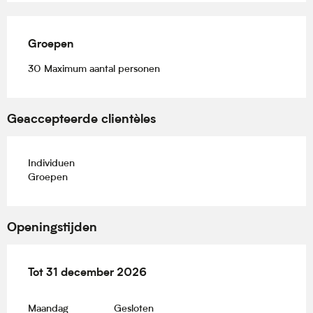
Groepen
Groepen
30 Maximum aantal personen
Geaccepteerde clientèles
Individuen
Groepen
Openingstijden
Vanaf
Tot
31 december 2026
2 januari 2026
tot
31 december 2026
Maandag
Gesloten