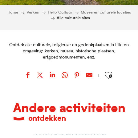
Home
Verken
Hello Cultuur
Musea en culturele locaties
Alle culturele sites
Ontdek alle culturele, religieuze en gedenkplaatsen in Lille en
omgeving: kerken, musea, historische plaatsen,
erfgoedmonumenten, enz.
Ajouter aux favor
Musée du Mémorial Ascq 1944
Porte de Gand
Andere activiteiten
Institut du monde arabe - Tourcoing
Les Archives Nationales du Monde du Travail
ontdekken
Grande Mosquée de Lille
Cimetière du Sud
Ancienne malterie et ancienne brasserie Motte-Cordonnier
De Citadelle, het werk van Vauban