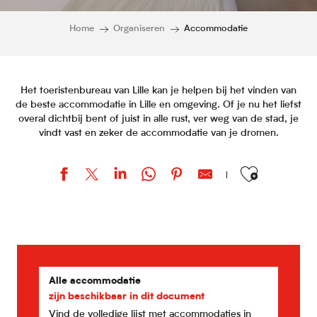
Home
Organiseren
Accommodatie
Het toeristenbureau van Lille kan je helpen bij het vinden van
de beste accommodatie in Lille en omgeving. Of je nu het liefst
overal dichtbij bent of juist in alle rust, ver weg van de stad, je
vindt vast en zeker de accommodatie van je dromen.
Ajouter aux favor
Hôtel Chagnot
Ibis Styles Lille Centre Grand Place
Eklo Lille
Ibis Styles Lille Centre Gare Beffroi
Quai Central Najeti Hôtel
Alle accommodatie
Hôtel Kanaï
zijn beschikbaar in dit document
Appart’City Confort Lille Grand Palais
Vind de volledige lijst met accommodaties in