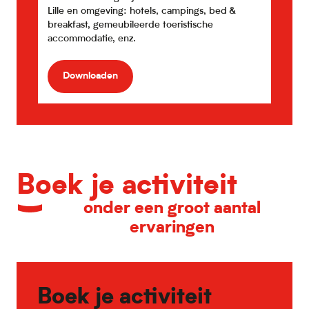
Au petit Château
Lille en omgeving: hotels, campings, bed &
B&B Hôtel Lille Lillenium Eurasanté
breakfast, gemeubileerde toeristische
Maison Louise Lille Centre – Handwritten Collection
accommodatie, enz.
Villa Barbieux
Grand Hotel Lille
Downloaden
Boek je activiteit
onder een groot aantal
ervaringen
Boek je activiteit